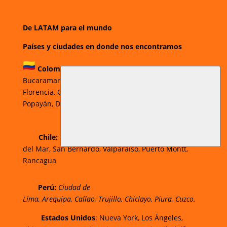
De LATAM para el mundo
Países y ciudades en donde nos encontramos
Colombia:
Bogotá
,
Cali,
Medellín,
Barranquilla,
Bucaramanga,
Ibagué
,
Pereira,
Pasto,
Neiva,
Florencia,
Cartagena,
Valledupar,
Villavicencio
,
Popayán,
Duitama,
Sogamoso,
Cúcuta.
Chi
le:
Santiago, Puente Alto, Antofagasta, Viña
del Mar, San Bernardo, Valparaíso, Puerto Montt,
Rancagua
Perú:
Ciudad de
Lima
,
Arequipa
,
Callao
,
Trujillo
,
Chiclayo
,
Piura
,
Cuzco.
Estados Unidos
: Nueva York, Los Ángeles,