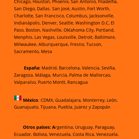
Chicago, Houston, Phoenix, San Antonio, Filadelfia,
San Diego, Dallas. San José, Austin, Fort Worth,
Charlotte, San Francisco, Columbus, Jacksonville,
Indianápolis, Denver, Seattle, Washington D.C, El
Paso, Boston, Nashville, Oklahoma City, Portland,
Menphis, Las Vegas, Louisville, Detroit, Baltimore,
Milwaukee, Alburquerque, Fresno, Tucson,
Sacramento, Mesa
España:
Madrid, Barcelona, Valencia, Sevilla,
Zaragoza, Málaga, Murcia, Palma de Mallorca
o,
Valparaíso, Puerto Montt, Rancagua
México
:
CDMX, Guadalajara, Monterrey, León,
Guanajuato, Tijuana, Puebla, Juárez y Zapopán
Otros países: A
rgentina, Uruguay, Paraguay,
Ecuador, Bolivia, Venezuela, Costa Rica, Venezuela.