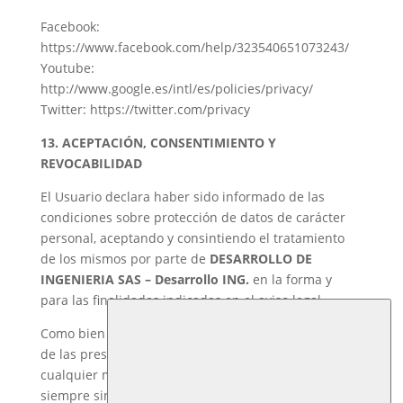
Facebook:
https://www.facebook.com/help/323540651073243/
Youtube:
http://www.google.es/intl/es/policies/privacy/
Twitter: https://twitter.com/privacy
13. ACEPTACIÓN, CONSENTIMIENTO Y
REVOCABILIDAD
El Usuario declara haber sido informado de las
condiciones sobre protección de datos de carácter
personal, aceptando y consintiendo el tratamiento
de los mismos por parte de
DESARROLLO DE
INGENIERIA SAS – Desarrollo ING.
en la forma y
para las finalidades indicadas en el aviso legal.
Como bien sabes y le hemos comunicado a lo largo
de las presentes políticas de privacidad, en
cualquier momento podrá revocar sus datos, pero
siempre sin carácter retroactivo.