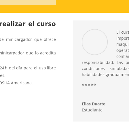
realizar el curso
El cur
impor
 de minicargador que ofrece
maqui
operat
minicargador que lo acredita
confi
responsabilidad. Las 
24 h del día para el uso libre
condiciones simulad
habilidades gradualmen
es.
a OSHA Americana.
⭐
⭐
⭐
⭐
⭐
Elias Duarte
Estudiante