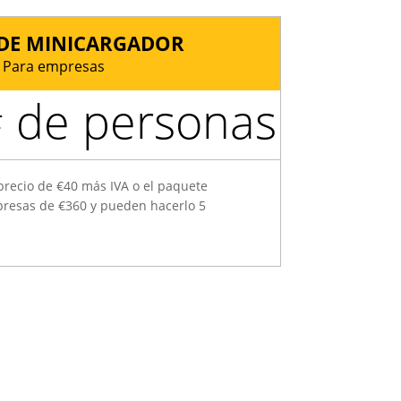
DE MINICARGADOR
Para empresas
 de personas
precio de
€
40 más IVA o el paquete
presas de
€
360 y pueden hacerlo 5