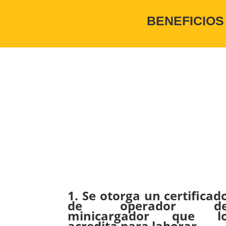
BENEFICIOS
1. Se otorga un certificad
de operador d
minicargador que l
acredita para laborar