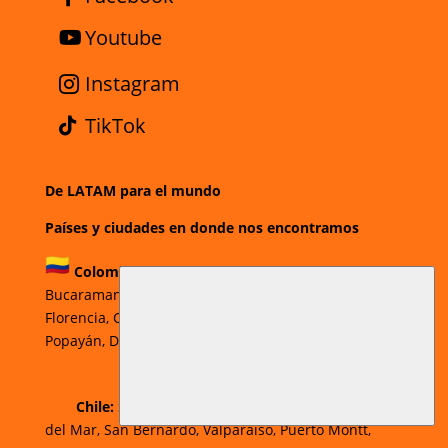
Youtube
Instagram
TikTok
De LATAM para el mundo
Países y ciudades en donde nos encontramos
Colombia:
Bogotá
,
Cali,
Medellín,
Barranquilla,
Bucaramanga,
Ibagué
,
Pereira,
Pasto,
Neiva,
Florencia,
Cartagena,
Valledupar,
Villavicencio
,
Popayán,
Duitama,
Sogamoso,
Cúcuta.
Chi
le:
Santiago, Puente Alto, Antofagasta, Viña
del Mar, San Bernardo, Valparaíso, Puerto Montt,