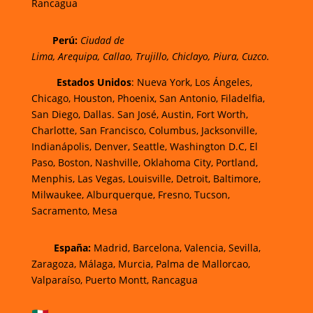
Rancagua
Perú:
Ciudad de
Lima
,
Arequipa
,
Callao
,
Trujillo
,
Chiclayo
,
Piura
,
Cuzco.
Estados Unidos
: Nueva York, Los Ángeles,
Chicago, Houston, Phoenix, San Antonio, Filadelfia,
San Diego, Dallas. San José, Austin, Fort Worth,
Charlotte, San Francisco, Columbus, Jacksonville,
Indianápolis, Denver, Seattle, Washington D.C, El
Paso, Boston, Nashville, Oklahoma City, Portland,
Menphis, Las Vegas, Louisville, Detroit, Baltimore,
Milwaukee, Alburquerque, Fresno, Tucson,
Sacramento, Mesa
España:
Madrid, Barcelona, Valencia, Sevilla,
Zaragoza, Málaga, Murcia, Palma de Mallorca
o,
Valparaíso, Puerto Montt, Rancagua