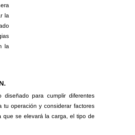
nera
r la
uado
gias
n la
N.
o diseñado para cumplir diferentes
a tu operación y considerar factores
a que se elevará la carga, el tipo de