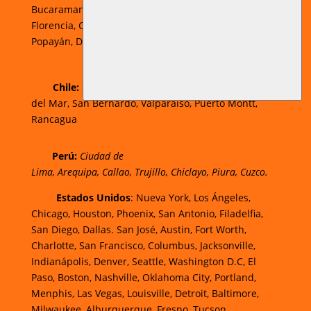
Bucaramanga,
Ibagué
,
Pereira,
Pasto,
Neiva,
Florencia,
Cartagena,
Valledupar,
Villavicencio
,
Popayán,
Duitama,
Sogamoso,
Cúcuta.
Chi
le:
Santiago, Puente Alto, Antofagasta, Viña
del Mar, San Bernardo, Valparaíso, Puerto Montt,
Rancagua
Perú:
Ciudad de
Lima
,
Arequipa
,
Callao
,
Trujillo
,
Chiclayo
,
Piura
,
Cuzco.
Estados Unidos
: Nueva York, Los Ángeles,
Chicago, Houston, Phoenix, San Antonio, Filadelfia,
San Diego, Dallas. San José, Austin, Fort Worth,
Charlotte, San Francisco, Columbus, Jacksonville,
Indianápolis, Denver, Seattle, Washington D.C, El
Paso, Boston, Nashville, Oklahoma City, Portland,
Menphis, Las Vegas, Louisville, Detroit, Baltimore,
Milwaukee, Alburquerque, Fresno, Tucson,