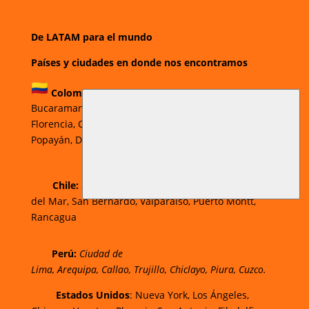
De LATAM para el mundo
Países y ciudades en donde nos encontramos
Colombia:
Bogotá
,
Cali,
Medellín,
Barranquilla,
Bucaramanga,
Ibagué
,
Pereira,
Pasto,
Neiva,
Florencia,
Cartagena,
Valledupar,
Villavicencio
,
Popayán,
Duitama,
Sogamoso,
Cúcuta.
Chi
le:
Santiago, Puente Alto, Antofagasta, Viña
del Mar, San Bernardo, Valparaíso, Puerto Montt,
Rancagua
Perú:
Ciudad de
Lima
,
Arequipa
,
Callao
,
Trujillo
,
Chiclayo
,
Piura
,
Cuzco.
Estados Unidos
: Nueva York, Los Ángeles,