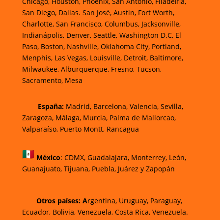
Chicago, Houston, Phoenix, San Antonio, Filadelfia,
San Diego, Dallas. San José, Austin, Fort Worth,
Charlotte, San Francisco, Columbus, Jacksonville,
Indianápolis, Denver, Seattle, Washington D.C, El
Paso, Boston, Nashville, Oklahoma City, Portland,
Menphis, Las Vegas, Louisville, Detroit, Baltimore,
Milwaukee, Alburquerque, Fresno, Tucson,
Sacramento, Mesa
España:
Madrid, Barcelona, Valencia, Sevilla,
Zaragoza, Málaga, Murcia, Palma de Mallorca
o,
Valparaíso, Puerto Montt, Rancagua
México
:
CDMX, Guadalajara, Monterrey, León,
Guanajuato, Tijuana, Puebla, Juárez y Zapopán
Otros países: A
rgentina, Uruguay, Paraguay,
Ecuador, Bolivia, Venezuela, Costa Rica, Venezuela.