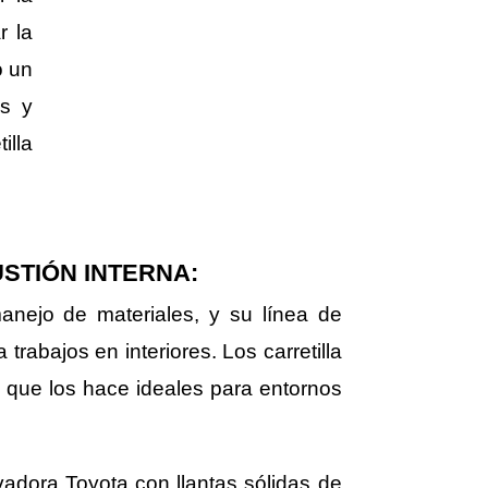
r la
o un
es y
illa
STIÓN INTERNA:
anejo de materiales, y su línea de
trabajos en interiores. Los carretilla
o que los hace ideales para entornos
vadora Toyota con llantas sólidas de