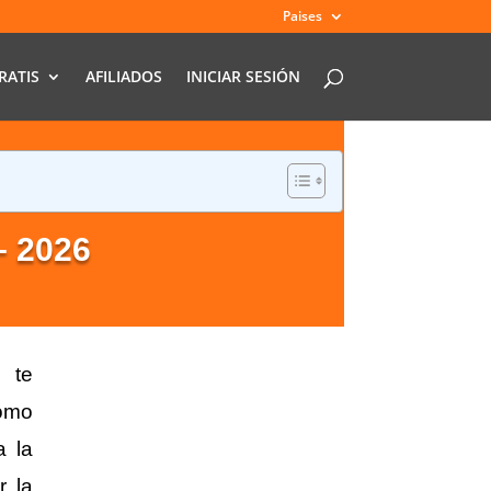
Paises
RATIS
AFILIADOS
INICIAR SESIÓN
–
2026
, te
como
a la
r la