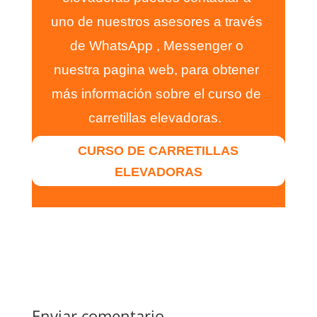
uno de nuestros asesores a través
de
WhatsApp
, Messenger o
nuestra pagina web, para obtener
más información sobre el curso de
carretillas elevadoras.
CURSO DE CARRETILLAS
ELEVADORAS
Enviar comentario